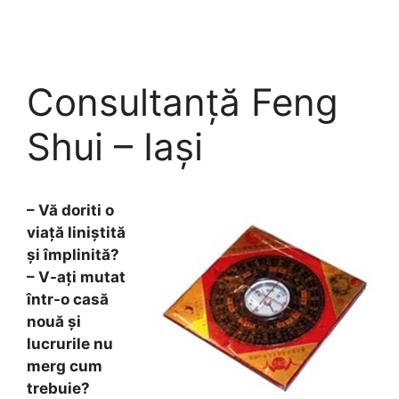
Skip
to
content
Consultanță Feng
Shui – Iași
– Vă doriti o
viață liniștită
și împlinită?
– V-ați mutat
într-o casă
nouă și
lucrurile nu
merg cum
trebuie?