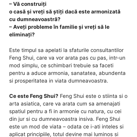
– Vă construiți
o casă și vreți să știți dacă este armonizată
cu dumneavoastră?
– Aveți probleme în familie și vreți să le
eliminați?
Este timpul sa apelati la sfaturile consultantilor
Feng Shui, care va vor arata pas cu pas, intr-un
mod simplu, ce schimbari trebuie sa faceti
pentru a aduce armonia, sanatatea, abundenta
si prosperitatea in viata dumneavoastra.
Ce este Feng Shui?
Feng Shui este o stiinta si o
arta asiatica, care va arata cum sa amenajati
spatiul pentru a fi in armonie cu natura, cu cei
din jur si cu dumneavoastra insiva. Feng Shui
este un mod de viata – odata ce i-ati inteles si
aplicat principiile, totul devine mai luminos si