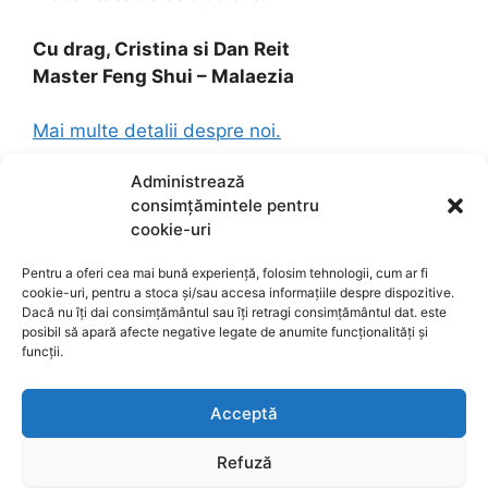
Cu drag, Cristina si Dan Reit
Master Feng Shui – Malaezia
Mai multe detalii despre noi.
Administrează
consimțămintele pentru
cookie-uri
Pentru a oferi cea mai bună experiență, folosim tehnologii, cum ar fi
cookie-uri, pentru a stoca și/sau accesa informațiile despre dispozitive.
Dacă nu îți dai consimțământul sau îți retragi consimțământul dat. este
posibil să apară afecte negative legate de anumite funcționalități și
Termeni de utilizare
funcții.
Politica de confidențialitate
Acceptă
Refuză
Despre cookie-uri