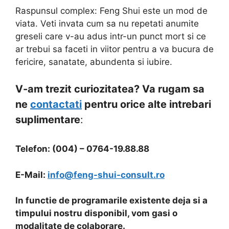
Raspunsul complex: Feng Shui este un mod de
viata. Veti invata cum sa nu repetati anumite
greseli care v-au adus intr-un punct mort si ce
ar trebui sa faceti in viitor pentru a va bucura de
fericire, sanatate, abundenta si iubire.
V-am trezit curiozitatea? Va rugam sa
ne
contactati
pentru orice alte intrebari
suplimentare
:
Telefon: (004) – 0764-19.88.88
E-Mail:
info@feng-shui-consult.ro
In functie de programarile existente deja si a
timpului nostru disponibil, vom gasi o
modalitate de colaborare.