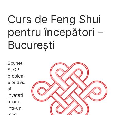
Skip
to
Curs de Feng Shui
content
pentru începători –
București
Spuneti
STOP
problem
elor dvs.
si
invatati
acum
intr-un
mod