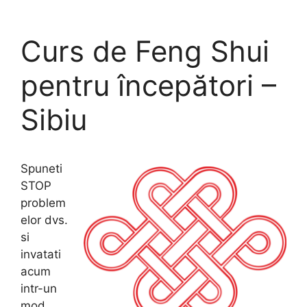
Skip
to
Curs de Feng Shui
content
pentru începători –
Sibiu
Spuneti
STOP
problem
elor dvs.
si
invatati
acum
intr-un
mod